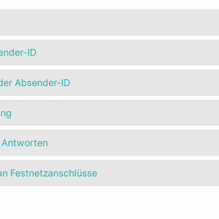
ender-ID
 der Absender-ID
ung
 Antworten
an Festnetzanschlüsse