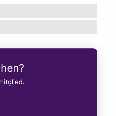
chen?
itglied.