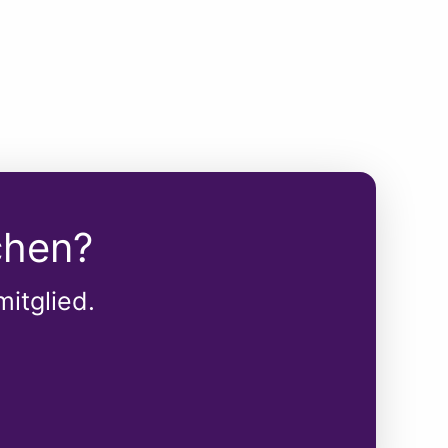
chen?
itglied.