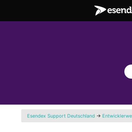
Esendex Support Deutschland
→
Entwicklerw